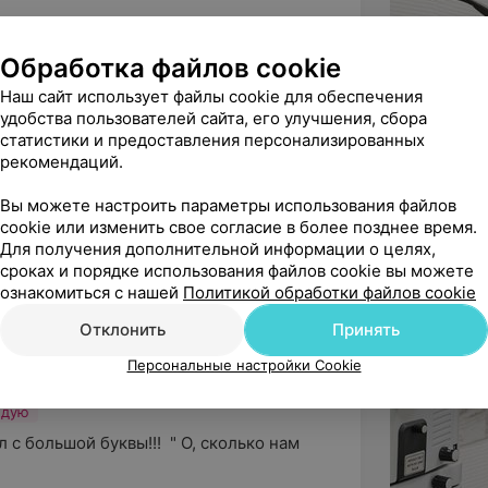
Обработка файлов cookie
ндую
Наш сайт использует файлы cookie для обеспечения
мотный, квалифицированный специалист, 
удобства пользователей сайта, его улучшения, сбора
ксный подход к пациентам...
статистики и предоставления персонализированных
рекомендаций.
. Л. - Эндокринолог
Вы можете настроить параметры использования файлов
cookie или изменить свое согласие в более позднее время.
Для получения дополнительной информации о целях,
сроках и порядке использования файлов cookie вы можете
ить проблемы со спиной , после 
ознакомиться с нашей
Политикой обработки файлов cookie
ал значительное улучшение подв...
Отклонить
Принять
ский Э. К. - Мануальный терапевт
Персональные настройки Cookie
ндую
 большой буквы!!!  " О, сколько нам 