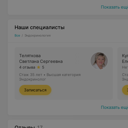
Показать ещ
Наши специалисты
Все
/
Эндокринология
Теляткова
Ку
Светлана Сергеевна
Ел
4 отзыва
5
Не
Стаж 35 лет
•
Высшая категория
Ст
Эндокринолог
Эн
Записаться
Показать ещ
Отзывы
17