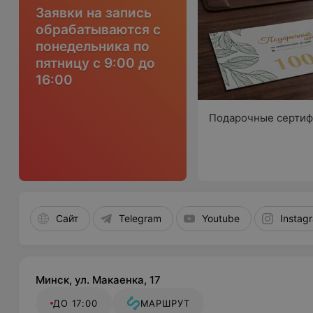
Заявки на запись
обрабатываются с
понедельника по
пятницу с 9:00 до
16:00
Подарочные сертиф
Сайт
Telegram
Youtube
Instag
Минск, ул. Макаенка, 17
ДО 17:00
МАРШРУТ