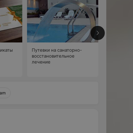
икаты
Путевки на санаторно-
Физиопроц
восстановительное
подготовке
лечение
беременнос
это? Обсуд
статья о нас
гинеколог
эндокрино
ram