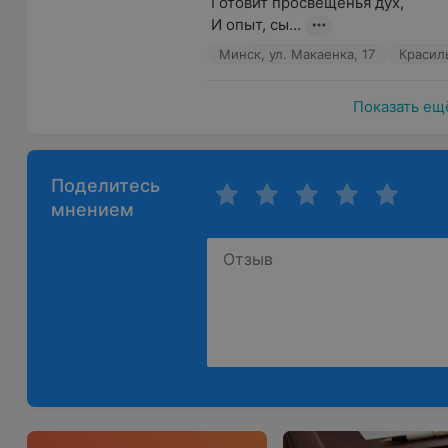
 Готовит просвещенья дух,

 И опыт, сы...
Минск, ул. Макаенка, 17
Красил
Показать ещ
Поделитесь
мнением