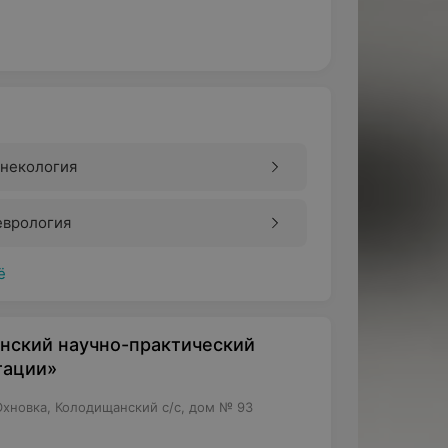
инекология
еврология
ё
нский научно-практический
тации»
Юхновка, Колодищанский с/с, дом № 93