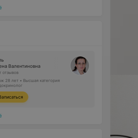
ё
ль
ена Валентиновна
т отзывов
аж 28 лет
•
Высшая категория
докринолог
Записаться
ё