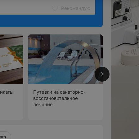
Рекомендую
икаты
Путевки на санаторно-
Физиопроц
восстановительное
подготовке
лечение
беременнос
это? Обсуд
статья о нас
гинеколог
эндокрино
ram