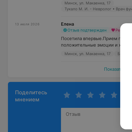
Минск, ул. Макаенка, 17
Тукало М. И. - Невролог • Врач ф
Елена
13 июля 2026
Отзыв подтвержден
Рекоме
Посетила впервые.Прием прошёл
положительные эмоции и хорошее
Минск, ул. Макаенка, 17
Будняк 
Показать ещ
Поделитесь
мнением