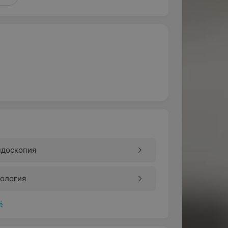
ндоскопия
рология
ё