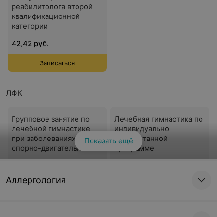
реабилитолога второй
квалификационной
категории
42,42 руб.
Записаться
ЛФК
Групповое занятие по
Лечебная гимнастика по
лечебной гимнастике
индивидуально
при заболеваниях
разработанной
Показать ещё
опорно-двигательного
программе
аппарата,
12 руб.
35 руб.
вертеброгенной
патологии
Аллергология
Записаться
Записаться
Лечебная гимнастика
Лечебная гимнастика