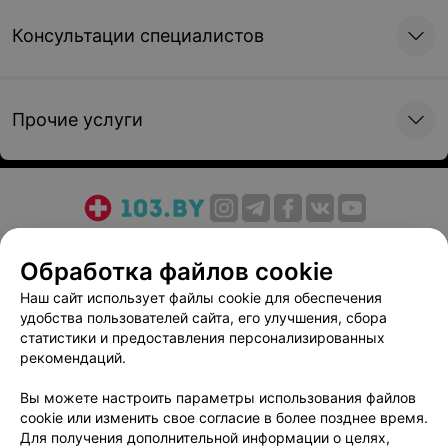
Консультации специалистов
Прочие услуги
О проекте
Новости проекта
Размещение рекламы
Обработка файлов cookie
Медицинский маркетинг
Публичный договор
Пользовательское соглашение
Способы оплаты
Наш сайт использует файлы cookie для обеспечения
удобства пользователей сайта, его улучшения, сбора
Вакансии
Партнеры
статистики и предоставления персонализированных
Написать руководителю 103.by
рекомендаций.
Написать в поддержку
Вы можете настроить параметры использования файлов
Персональные настройки cookie
cookie или изменить свое согласие в более позднее время.
Обработка персональных данных
Для получения дополнительной информации о целях,