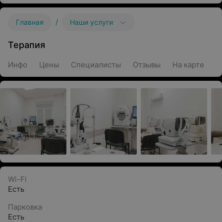
/
Главная
Наши услуги
Терапия
Инфо
Цены
Специалисты
Отзывы
На карте
Wi-Fi
Есть
Парковка
Есть