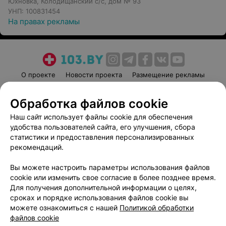
Юхновка, Колодищанский с/с, дом № 93
УНП: 100831454
На правах рекламы
О проекте
Новости проекта
Размещение рекламы
Медицинский маркетинг
Публичный договор
Обработка файлов cookie
Пользовательское соглашение
Способы оплаты
Наш сайт использует файлы cookie для обеспечения
Вакансии
Партнеры
удобства пользователей сайта, его улучшения, сбора
Написать руководителю 103.by
статистики и предоставления персонализированных
Написать в поддержку
рекомендаций.
Персональные настройки cookie
Вы можете настроить параметры использования файлов
Обработка персональных данных
cookie или изменить свое согласие в более позднее время.
Для получения дополнительной информации о целях,
сроках и порядке использования файлов cookie вы
можете ознакомиться с нашей
Политикой обработки
файлов cookie